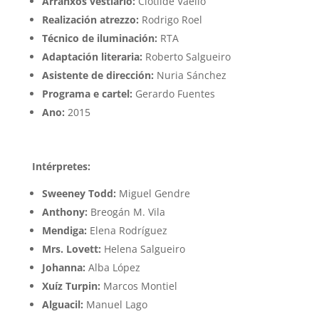
Arranxos vestiario:
Clotilde Vaello
Realización atrezzo:
Rodrigo Roel
Técnico de iluminación:
RTA
Adaptación literaria:
Roberto Salgueiro
Asistente de dirección:
Nuria Sánchez
Programa e cartel:
Gerardo Fuentes
Ano:
2015
Intérpretes:
Sweeney Todd:
Miguel Gendre
Anthony:
Breogán M. Vila
Mendiga:
Elena Rodríguez
Mrs. Lovett:
Helena Salgueiro
Johanna:
Alba López
Xuíz Turpin:
Marcos Montiel
Alguacil:
Manuel Lago