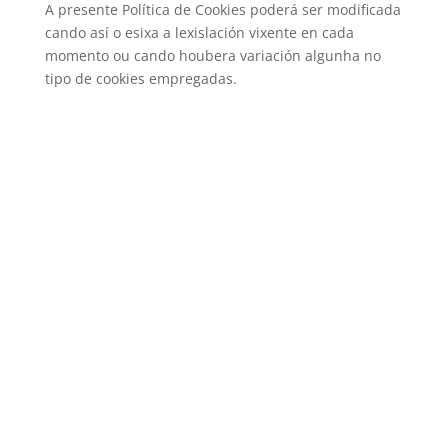
A presente Política de Cookies poderá ser modificada
cando así o esixa a lexislación vixente en cada
momento ou cando houbera variación algunha no
tipo de cookies empregadas.
Copyright
©
2026 Miguel Gendre
Política de Privacidad
  | 
Aviso Legal
  | 
Protecci