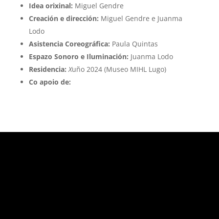
Idea orixinal:
Miguel Gendre
Creación e dirección:
Miguel Gendre e Juanma
Lodo
Asistencia Coreográfica:
Paula Quintas
Espazo Sonoro e Iluminación:
Juanma Lodo
Residencia:
X
uño 2024 (Museo MIHL Lugo)
Co apoio de: