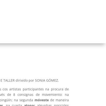
 TALLER dirixido por SONIA GÓMEZ.
 cos artistas participantes na procura de
ravés de 8 consignas de movemiento: na
ingüín; na segunda
móveste
de maneira
as
, na cuarta
atopa
s algunhas posicións