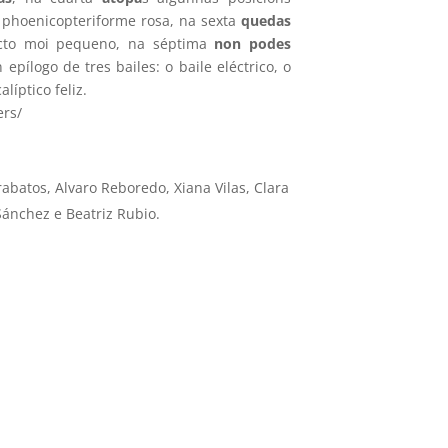
phoenicopteriforme rosa, na sexta
quedas
cto moi pequeno, na séptima
non podes
 epílogo de tres bailes: o baile eléctrico, o
alíptico feliz.
ers/
batos, Alvaro Reboredo, Xiana Vilas, Clara
 Sánchez e Beatriz Rubio.