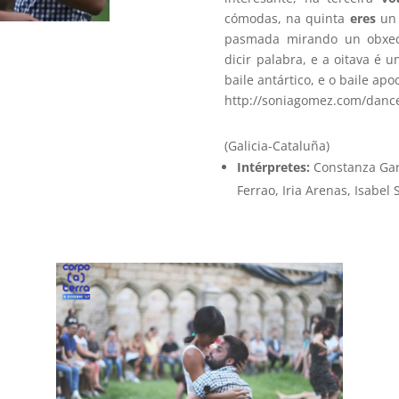
cómodas, na quinta
eres
un 
pasmada mirando un obxe
dicir palabra, e a oitava é un
baile antártico, e o baile apoc
http://soniagomez.com/danc
(Galicia-Cataluña)
Intérpretes:
Constanza Gara
Ferrao, Iria Arenas, Isabel