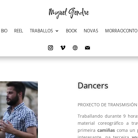
BIO
REEL
TRABALLOS
BOOK
NOVAS
MORRAOCONTO
Dancers
PROXECTO DE TRANSMISIÓN E
Traballando durante 9 horas
material coreográfico a t
primeira
camiñas
coma un p
interesante, na terceira
vo